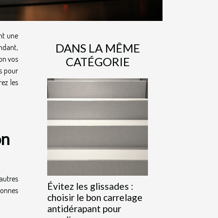
nt une
DANS LA MÊME
ndant,
lon vos
CATÉGORIE
s pour
ez les
on
autres
Évitez les glissades :
sonnes
choisir le bon carrelage
antidérapant pour