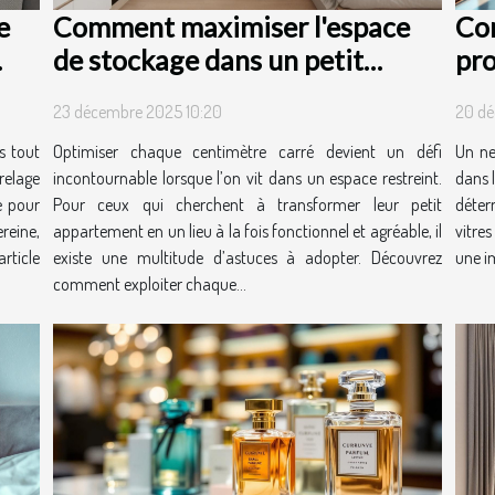
e
Comment maximiser l'espace
Co
de stockage dans un petit
pro
appartement ?
tra
23 décembre 2025 10:20
20 dé
?
s tout
Optimiser chaque centimètre carré devient un défi
Un ne
relage
incontournable lorsque l’on vit dans un espace restreint.
dans l
e pour
Pour ceux qui cherchent à transformer leur petit
déter
reine,
appartement en un lieu à la fois fonctionnel et agréable, il
vitre
rticle
existe une multitude d’astuces à adopter. Découvrez
une im
comment exploiter chaque...