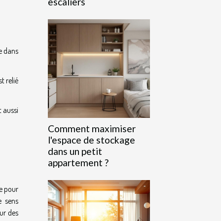
escaliers
e dans
t relié
t aussi
Comment maximiser
l'espace de stockage
dans un petit
appartement ?
e pour
e sens
our des