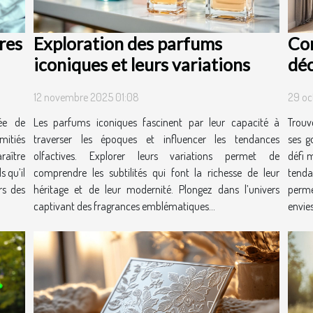
res
Exploration des parfums
Com
iconiques et leurs variations
déc
12 novembre 2025 01:08
29 oc
ée de
Les parfums iconiques fascinent par leur capacité à
Trouve
mitiés
traverser les époques et influencer les tendances
ses g
aître
olfactives. Explorer leurs variations permet de
défi 
s qu’il
comprendre les subtilités qui font la richesse de leur
tend
rs des
héritage et de leur modernité. Plongez dans l’univers
perme
captivant des fragrances emblématiques...
envies