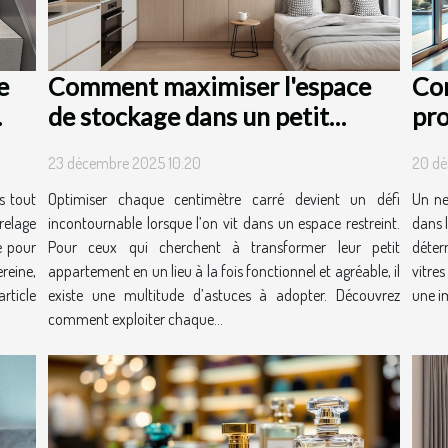
e
Comment maximiser l'espace
Co
de stockage dans un petit
pro
appartement ?
tra
23 décembre 2025 10:20
20 dé
?
s tout
Optimiser chaque centimètre carré devient un défi
Un ne
relage
incontournable lorsque l’on vit dans un espace restreint.
dans l
e pour
Pour ceux qui cherchent à transformer leur petit
déter
reine,
appartement en un lieu à la fois fonctionnel et agréable, il
vitre
rticle
existe une multitude d’astuces à adopter. Découvrez
une im
comment exploiter chaque...