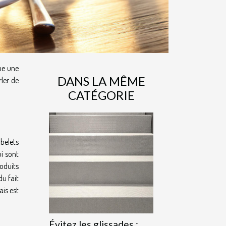
ue une
DANS LA MÊME
rler de
CATÉGORIE
obelets
ui sont
roduits
du fait
ais est
Évitez les glissades :