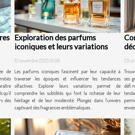
res
Exploration des parfums
Com
iconiques et leurs variations
déc
12 novembre 2025 01:08
29 oc
ée de
Les parfums iconiques fascinent par leur capacité à
Trouve
mitiés
traverser les époques et influencer les tendances
ses g
aître
olfactives. Explorer leurs variations permet de
défi 
s qu’il
comprendre les subtilités qui font la richesse de leur
tend
rs des
héritage et de leur modernité. Plongez dans l’univers
perme
captivant des fragrances emblématiques...
envies