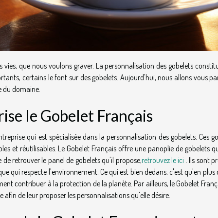
ies, que nous voulons graver. La personnalisation des gobelets constit
ants, certains le font sur des gobelets. Aujourd'hui, nous allons vous pa
se du domaine.
rise le Gobelet Français
ntreprise qui est spécialisée dans la personnalisation des gobelets. Ces g
les et réutilisables. Le Gobelet Français offre une panoplie de gobelets q
e de retrouver le panel de gobelets qu'il propose,
retrouvez le ici
. Ils sont p
que qui respecte l'environnement. Ce qui est bien dedans, c'est qu'en plus 
ment contribuer à la protection de la planète. Par ailleurs, le Gobelet Franç
le afin de leur proposer les personnalisations qu'elle désire.