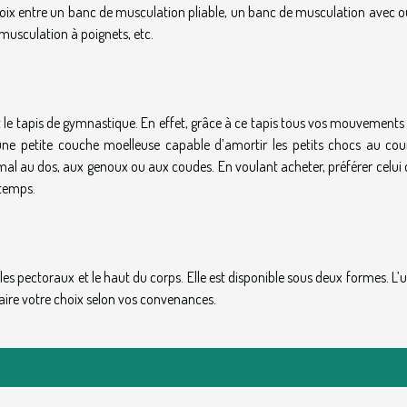
choix entre un banc de musculation pliable, un banc de musculation avec o
musculation à poignets, etc.
t le tapis de gymnastique. En effet, grâce à ce tapis tous vos mouvements
une petite couche moelleuse capable d’amortir les petits chocs au cou
re mal au dos, aux genoux ou aux coudes. En voulant acheter, préférer celui 
 temps.
 les pectoraux et le haut du corps. Elle est disponible sous deux formes. L’
faire votre choix selon vos convenances.