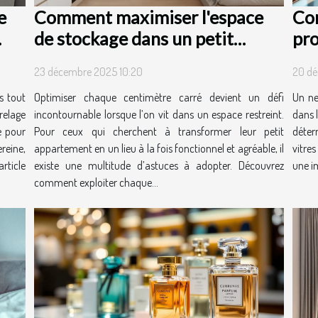
e
Comment maximiser l'espace
Co
de stockage dans un petit
pro
appartement ?
tra
23 décembre 2025 10:20
20 dé
?
s tout
Optimiser chaque centimètre carré devient un défi
Un ne
relage
incontournable lorsque l’on vit dans un espace restreint.
dans l
e pour
Pour ceux qui cherchent à transformer leur petit
déter
reine,
appartement en un lieu à la fois fonctionnel et agréable, il
vitre
rticle
existe une multitude d’astuces à adopter. Découvrez
une im
comment exploiter chaque...