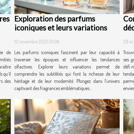
res
Exploration des parfums
Com
iconiques et leurs variations
déc
12 novembre 2025 01:08
29 oc
ée de
Les parfums iconiques fascinent par leur capacité à
Trouve
mitiés
traverser les époques et influencer les tendances
ses g
aître
olfactives. Explorer leurs variations permet de
défi 
s qu’il
comprendre les subtilités qui font la richesse de leur
tend
rs des
héritage et de leur modernité. Plongez dans l’univers
perme
captivant des fragrances emblématiques...
envies