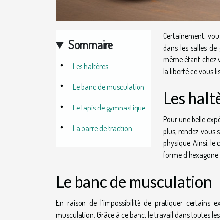
Certainement, vous
Sommaire
dans les salles de
même étant chez vo
Les haltères
la liberté de vous lis
Le banc de musculation
Les halt
Le tapis de gymnastique
Pour une belle expé
La barre de traction
plus
, rendez-vous s
physique. Ainsi, le 
forme d’hexagone so
Le banc de musculation
En raison de l’impossibilité de pratiquer certains 
musculation. Grâce à ce banc, le travail dans toutes le