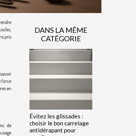
rendre
DANS LA MÊME
scles,
s pris
CATÉGORIE
 savoir
e force
ères en
Évitez les glissades :
choisir le bon carrelage
anc de
antidérapant pour
l’usage